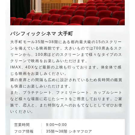
パシフィックシネマ 大手町
大手町モール35階〜38階にある都内最大級の15のスクリー
ンを備えている映画館です。大きいものでは700席あるスク
リーンから、100席ほどのスクリーンまで様々なタイプのス
クリーンで映画をお楽しみいただけます。
IMAX、4DXなど最新の上映も行っております。体全体で感
じる映画をお楽しみください。
隣の座席との間隔も広めに設計されているため長時間の鑑賞
も快適にお楽しみいただけます。
また、プラチナシート、ファミリーシート、カップルシート
など様々な場面に応じたシートをご用意しております。ご家
族で、恋人と、また特別な人へのおもてなしとしてぜひお使
いください。
営業時間
9:00〜0:00
フロア情報
35階〜38階 シネマフロア